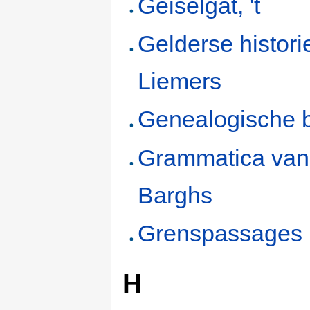
Geiselgat, 't
Gelderse histori
Liemers
Genealogische 
Grammatica van 
Barghs
Grenspassages
H