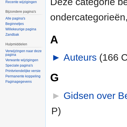
Deze categorie b
Recente wijzigingen
Bijzondere pagina's
ondercategorieën,
Alle pagina's
Beginnetjes
Willekeurige pagina
Zandbak
A
Hulpmiddelen
Verwijzingen naar deze
►
Auteurs
‎
(166 C
pagina
Verwante wijzigingen
Speciale pagina's
Printvriendelijke versie
G
Permanente koppeling
Paginagegevens
►
Gidsen over B
P)