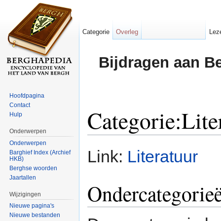
Categorie
Overleg
Lez
Bijdragen aan B
Hoofdpagina
Contact
Categorie:Lite
Hulp
Onderwerpen
Ga naar:
navigatie
,
zoeken
Onderwerpen
Link:
Literatuur
Barghief Index (Archief
HKB)
Berghse woorden
Jaartallen
Ondercategorie
Wijzigingen
Nieuwe pagina's
Nieuwe bestanden