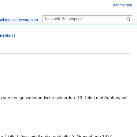
Aanmelden
Zoeken
chiedenis weergeven
 melden !
g van eenige vaderlandsche geleerden. 13 Delen met Aanhangsel.
ar 1795. I. Geschiedkundig gedeelte. 's-Gravenhage 1877