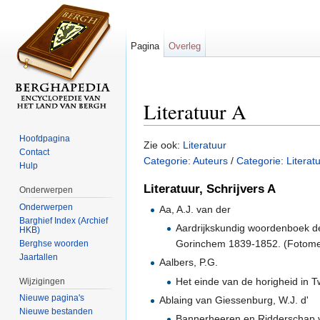
Pagina
Overleg
Literatuur A
Ga naar:
navigatie
,
zoeken
Hoofdpagina
Zie ook:
Literatuur
Contact
Categorie: Auteurs
/
Categorie: Literat
Hulp
Literatuur, Schrijvers A
Onderwerpen
Onderwerpen
Aa, A.J. van der
Barghief Index (Archief
Aardrijkskundig woordenboek d
HKB)
Gorinchem 1839-1852. (Fotome
Berghse woorden
Jaartallen
Aalbers, P.G.
Het einde van de horigheid in 
Wijzigingen
Nieuwe pagina's
Ablaing van Giessenburg, W.J. d'
Nieuwe bestanden
Bannerheeren en Ridderschap va