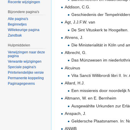
Recente wijzigingen
Addison, C.G.
Bijzondere pagina's
Geschiedenis der Tempelridders
Alle pagina's
Agt, J.J.F.W. van
Beginnetjes
De Sint Vituskerk te Hoogelten.
Willekeurige pagina
Zandbak
Ahrens, J.
Die Ministerialität in Köln und 
Hulpmiddelen
Verwijzingen naar deze
Albrecht, G.
pagina
Das Münzwesen im niederlothri
Verwante wijzigingen
Speciale pagina's
Alcuinus
Printvriendelijke versie
Vita Sancti Willibrordi libri II.
Permanente koppeling
Allard, H.J.
Paginagegevens
Een missiereis door noordelijk 
Altmann, W. en E. Bernheim
Ausgewählte Urkunden zur Erläu
Anspach, J.
Geldersche Plaatsnamen. In: N
ANWB