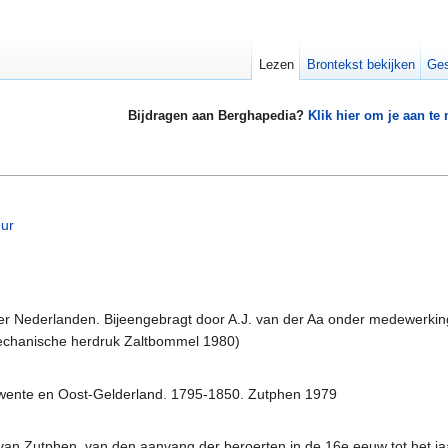
Lezen
Brontekst bekijken
Ges
Bijdragen aan Berghapedia?
Klik hier om je aan te
uur
er Nederlanden. Bijeengebragt door A.J. van der Aa onder medewerkin
chanische herdruk Zaltbommel 1980)
Twente en Oost-Gelderland. 1795-1850. Zutphen 1979
n Zutphen, van den aanvang der beroerten in de 16e eeuw tot het ja