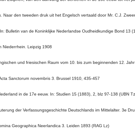
. Naar den tweeden druk uit het Engelsch vertaald door Mr. C.J. Zwe
 In: Bulletin van de Koninklijke Nederlandse Oudheidkundige Bond 13 (
am Niederrhein. Leipzig 1908
ngischen und friesischen Raum vom 10. bis zum beginnenden 12. Jah
 In: Acta Sanctorum novembris 3. Brussel 1910, 435-457
Nederland in de 17e eeuw. In: Studien 15 (1883), 2, blz 97-138 (UBN Tz
terung der Verfassungsgeschichte Deutschlands im Mittelalter. 3e Druk
omina Geographica Neerlandica 3. Leiden 1893 (RAG Lz)