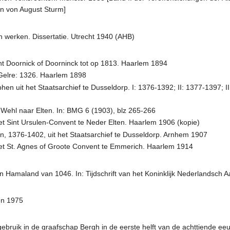
n von August Sturm]
 werken. Dissertatie. Utrecht 1940 (AHB)
t Doornick of Doorninck tot op 1813. Haarlem 1894
Gelre: 1326. Haarlem 1898
hen uit het Staatsarchief te Dusseldorp. I: 1376-1392; II: 1377-1397;
ehl naar Elten. In: BMG 6 (1903), blz 265-266
het Sint Ursulen-Convent te Neder Elten. Haarlem 1906 (kopie)
, 1376-1402, uit het Staatsarchief te Dusseldorp. Arnhem 1907
 het St. Agnes of Groote Convent te Emmerich. Haarlem 1914
 Hamaland van 1046. In: Tijdschrift van het Koninklijk Nederlandsch A
en 1975
bruik in de graafschap Bergh in de eerste helft van de achttiende eeuw.