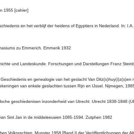
 1955 [cahier]
hiedenis en het verblijf der heidens of Egyptiers in Nederland. In: I.A
ymnasiums zu Emmerich. Emmerik 1932
chichte und Landeskunde. Forschungen und Darstellungen Franz Stein
. Geschiedenis en genealogie van het geslacht Van Ditz(s)huy(i)z(s)e
keningen van enkele geslachten tussen Rijn en IJssel. Nijmegen, 198
eldsche geschiedenisen inzonderheid van Utrecht. Utrecht 1838-1848 (
 van Sint Jan in de middeleeuwen 1085-1594. Zutphen 1982
n Volksrechten. Munster 1958 [Band II der Veröffentlichungen der Alte