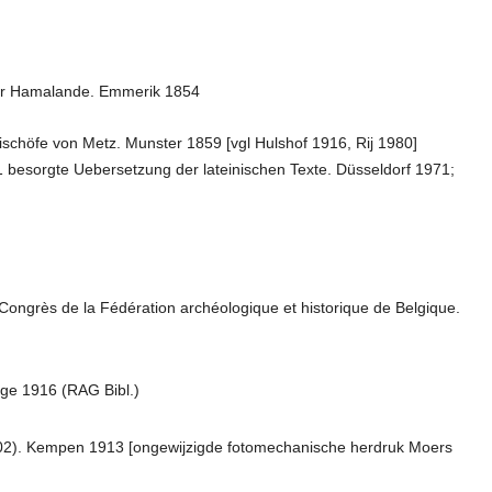
er Hamalande. Emmerik 1854
schöfe von Metz. Munster 1859 [vgl Hulshof 1916, Rij 1980]
 besorgte Uebersetzung der lateinischen Texte. Düsseldorf 1971;
Congrès de la Fédération archéologique et historique de Belgique.
age 1916 (RAG Bibl.)
1802). Kempen 1913 [ongewijzigde fotomechanische herdruk Moers