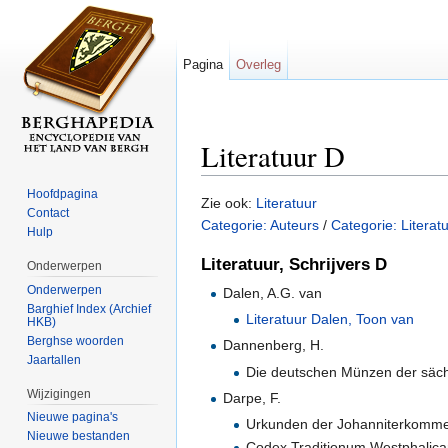
Pagina
Overleg
Literatuur D
Ga naar:
navigatie
,
zoeken
Hoofdpagina
Zie ook:
Literatuur
Contact
Categorie: Auteurs
/
Categorie: Literat
Hulp
Literatuur, Schrijvers D
Onderwerpen
Onderwerpen
Dalen, A.G. van
Barghief Index (Archief
Literatuur Dalen, Toon van
HKB)
Berghse woorden
Dannenberg, H.
Jaartallen
Die deutschen Münzen der sächs
Wijzigingen
Darpe, F.
Nieuwe pagina's
Urkunden der Johanniterkommend
Nieuwe bestanden
Codex Traditionum Westphalic