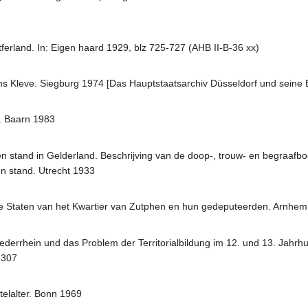
erland. In: Eigen haard 1929, blz 725-727 (AHB II-B-36 xx)
s Kleve. Siegburg 1974 [Das Hauptstaatsarchiv Düsseldorf und seine 
. Baarn 1983
ken stand in Gelderland. Beschrijving van de doop-, trouw- en begraaf
en stand. Utrecht 1933
 de Staten van het Kwartier van Zutphen en hun gedeputeerden. Arnhe
errhein und das Problem der Territorialbildung im 12. und 13. Jahrhu
-307
telalter. Bonn 1969