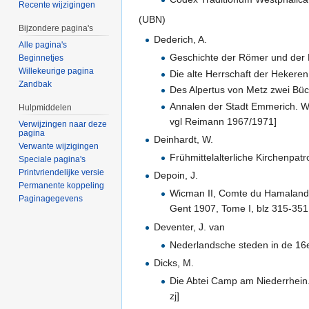
Recente wijzigingen
(UBN)
Bijzondere pagina's
Dederich, A.
Alle pagina's
Geschichte der Römer und der
Beginnetjes
Willekeurige pagina
Die alte Herrschaft der Hekere
Zandbak
Des Alpertus von Metz zwei Büc
Annalen der Stadt Emmerich. We
Hulpmiddelen
vgl Reimann 1967/1971]
Verwijzingen naar deze
pagina
Deinhardt, W.
Verwante wijzigingen
Frühmittelalterliche Kirchenpat
Speciale pagina's
Printvriendelijke versie
Depoin, J.
Permanente koppeling
Wicman II, Comte du Hamaland, b
Paginagegevens
Gent 1907, Tome I, blz 315-351.
Deventer, J. van
Nederlandsche steden in de 16e
Dicks, M.
Die Abtei Camp am Niederrhein.
zj]