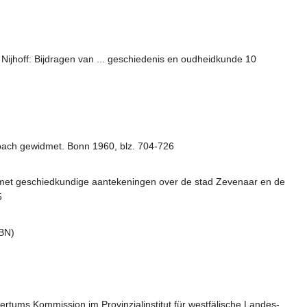
. Nijhoff: Bijdragen van ... geschiedenis en oudheidkunde 10
bach gewidmet. Bonn 1960, blz. 704-726
n met geschiedkundige aantekeningen over de stad Zevenaar en de
5
UBN)
rtums Kommission im Provinzialinstitut für westfälische Landes-