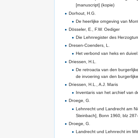
[manuscript] (kopie)
Dorhout, H.G.
De heerlijke omgeving van Montf
Dösseler, E., F.W. Oediger
Die Lehnregister des Herzogtum
Dresen-Coenders, L.
Het verbond van heks en duivel
Driessen, H.L.
De retroacta van den burgerlij
de invoering van den burgerlijk
Driessen, H.L., A.J. Maris
Inventaris van het archief van
Droege, G.
Lehnrecht und Landrecht am Nied
Steinbach], Bonn 1960, blz 287
Droege, G.
Landrecht und Lehnrecht im Mit