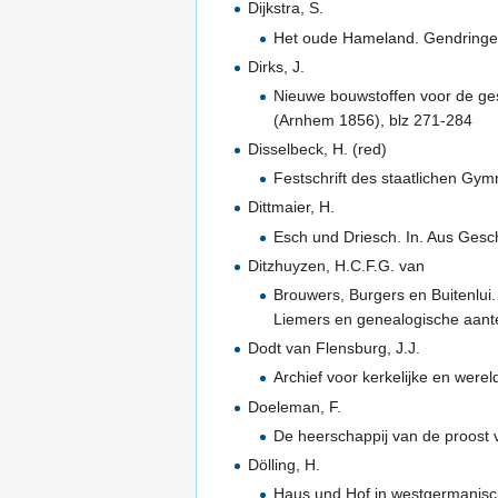
Dijkstra, S.
Het oude Hameland. Gendringen
Dirks, J.
Nieuwe bouwstoffen voor de gesc
(Arnhem 1856), blz 271-284
Disselbeck, H. (red)
Festschrift des staatlichen G
Dittmaier, H.
Esch und Driesch. In. Aus Ges
Ditzhuyzen, H.C.F.G. van
Brouwers, Burgers en Buitenlui
Liemers en genealogische aante
Dodt van Flensburg, J.J.
Archief voor kerkelijke en wer
Doeleman, F.
De heerschappij van de proost
Dölling, H.
Haus und Hof in westgermanische