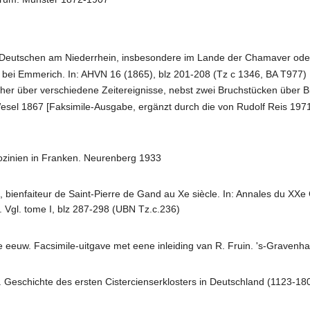
 Deutschen am Niederrhein, insbesondere im Lande der Chamaver od
n bei Emmerich. In: AHVN 16 (1865), blz 201-208 (Tz c 1346, BA T977)
her über verschiedene Zeitereignisse, nebst zwei Bruchstücken über Bi
sel 1867 [Faksimile-Ausgabe, ergänzt durch die von Rudolf Reis 1971
rozinien in Franken. Neurenberg 1933
ienfaiteur de Saint-Pierre de Gand au Xe siècle. In: Annales du XXe 
 Vgl. tome I, blz 287-298 (UBN Tz.c.236)
 eeuw. Facsimile-uitgave met eene inleiding van R. Fruin. 's-Gravenh
 Geschichte des ersten Cistercienserklosters in Deutschland (1123-