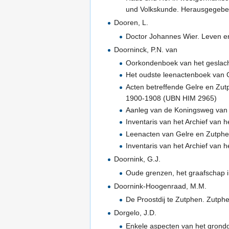
und Volkskunde. Herausgegebe
Dooren, L.
Doctor Johannes Wier. Leven en
Doorninck, P.N. van
Oorkondenboek van het geslach
Het oudste leenactenboek van 
Acten betreffende Gelre en Zutp
1900-1908 (UBN HIM 2965)
Aanleg van de Koningsweg van W
Inventaris van het Archief van 
Leenacten van Gelre en Zutphen
Inventaris van het Archief van
Doornink, G.J.
Oude grenzen, het graafschap in
Doornink-Hoogenraad, M.M.
De Proostdij te Zutphen. Zutph
Dorgelo, J.D.
Enkele aspecten van het grondge