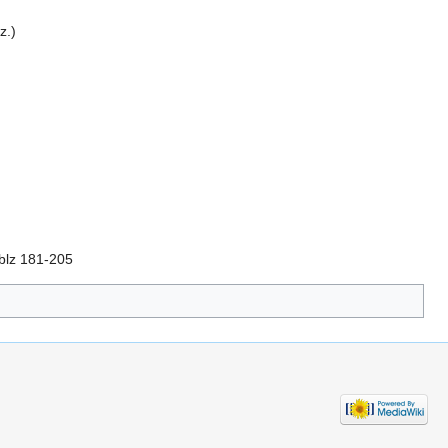
z.)
 blz 181-205