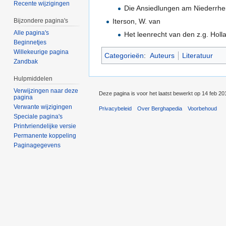
Recente wijzigingen
Die Ansiedlungen am Niederrhei
Iterson, W. van
Bijzondere pagina's
Alle pagina's
Het leenrecht van den z.g. Holl
Beginnetjes
Willekeurige pagina
Categorieën
:
Auteurs
Literatuur
Zandbak
Hulpmiddelen
Verwijzingen naar deze
Deze pagina is voor het laatst bewerkt op 14 feb 2
pagina
Verwante wijzigingen
Privacybeleid
Over Berghapedia
Voorbehoud
Speciale pagina's
Printvriendelijke versie
Permanente koppeling
Paginagegevens