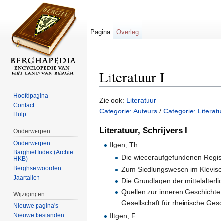
Pagina
Overleg
Literatuur I
Ga naar:
navigatie
,
zoeken
Hoofdpagina
Zie ook:
Literatuur
Contact
Categorie: Auteurs
/
Categorie: Literat
Hulp
Literatuur, Schrijvers I
Onderwerpen
Onderwerpen
Ilgen, Th.
Barghief Index (Archief
Die wiederaufgefundenen Regist
HKB)
Berghse woorden
Zum Siedlungswesen im Klevisch
Jaartallen
Die Grundlagen der mittelalterli
Quellen zur inneren Geschichte d
Wijzigingen
Gesellschaft für rheinische Ge
Nieuwe pagina's
Nieuwe bestanden
Iltgen, F.