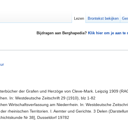
Lezen
Brontekst bekijken
Ges
Bijdragen aan Berghapedia?
Klik hier om je aan te
uur
erbücher der Grafen und Herzöge von Cleve-Mark. Leipzig 1909 (RAG B
en. In: Westdeutsche Zeitschrift 29 (1910), blz 1-82
chen Wirtschaftsverfassung am Niederrhein. In: Westdeutsche Zeitschrift
er rheinischen Territorien. I. Aemter und Gerichte. 3 Delen (Darstellu
schichtskunde Nr 38], Dusseldorf 19782