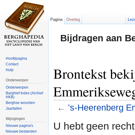
Pagina
Overleg
Lez
Bijdragen aan B
Hoofdpagina
Contact
Brontekst beki
Hulp
Onderwerpen
Emmerikseweg
Onderwerpen
Barghief Index (Archief
HKB)
Berghse woorden
←
's-Heerenberg E
Jaartallen
Ga naar:
navigatie
,
zoeken
Wijzigingen
U hebt geen rech
Nieuwe pagina's
Nieuwe bestanden