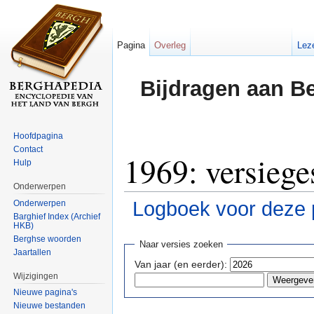
Pagina
Overleg
Lez
Bijdragen aan B
Hoofdpagina
Contact
1969: versiege
Hulp
Onderwerpen
Logboek voor deze 
Onderwerpen
Barghief Index (Archief
HKB)
Ga naar:
navigatie
,
zoeken
Berghse woorden
Naar versies zoeken
Jaartallen
Van jaar (en eerder):
Wijzigingen
Nieuwe pagina's
Nieuwe bestanden