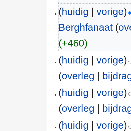
(
huidig
|
vorige
)
Berghfanaat
(
ov
(+460)
(
huidig
|
vorige
)
(
overleg
|
bijdra
(
huidig
|
vorige
)
(
overleg
|
bijdra
(
huidig
|
vorige
)