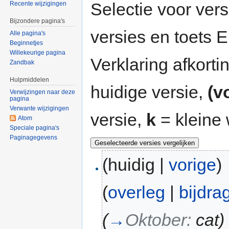
Selectie voor vers
Recente wijzigingen
Bijzondere pagina's
versies en toets
Alle pagina's
Beginnetjes
Willekeurige pagina
Verklaring afkort
Zandbak
Hulpmiddelen
huidige versie,
(v
Verwijzingen naar deze
pagina
Verwante wijzigingen
versie,
k
= kleine 
Atom
Speciale pagina's
Paginagegevens
(huidig |
vorige
)
(
overleg
|
bijdra
(
→
Oktober:
cat
)