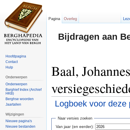
Pagina
Overleg
Lez
Bijdragen aan B
Hoofdpagina
Contact
Baal, Johannes
Hulp
Onderwerpen
versiegeschied
Onderwerpen
Barghief Index (Archief
HKB)
Berghse woorden
Logboek voor deze 
Jaartallen
Ga naar:
navigatie
,
zoeken
Wijzigingen
Naar versies zoeken
Nieuwe pagina's
Van jaar (en eerder):
Nieuwe bestanden