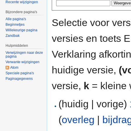
Recente wijzigingen
Bijzondere pagina's
Selectie voor vers
Alle pagina's
Beginnetjes
Willekeurige pagina
versies en toets
Zandbak
Hulpmiddelen
Verklaring afkort
Verwijzingen naar deze
pagina
Verwante wijzigingen
huidige versie,
(v
Atom
Speciale pagina's
Paginagegevens
versie,
k
= kleine 
(huidig | vorige)
(
overleg
|
bijdra