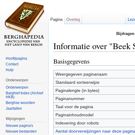
Pagina
Overleg
Lez
Bijdragen
Informatie over "Beek 
Ga naar:
navigatie
,
zoeken
Hoofdpagina
Basisgegevens
Contact
Hulp
Weergegeven paginanaam
Onderwerpen
Standaard sorteerwijze
Onderwerpen
Paginalengte (in bytes)
Barghief Index (Archief
HKB)
Paginanummer
Berghse woorden
Taal voor de pagina
Jaartallen
Paginainhoudmodel
Wijzigingen
Indexering door robots
Nieuwe pagina's
Aantal doorverwijzingen naar deze pagin
Nieuwe bestanden