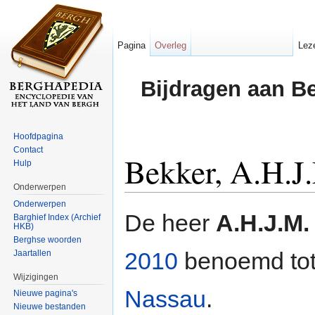
Pagina
Overleg
Lez
Bijdragen aan B
Hoofdpagina
Contact
Bekker, A.H.J
Hulp
Onderwerpen
Ga naar:
navigatie
,
zoeken
Onderwerpen
De heer
A.H.J.M.
Barghief Index (Archief
HKB)
Berghse woorden
2010
benoemd to
Jaartallen
Wijzigingen
Nassau
.
Nieuwe pagina's
Nieuwe bestanden