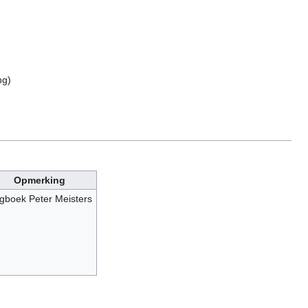
ng
)
Opmerking
gboek Peter Meisters