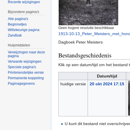
Recente wijzigingen
Bijzondere pagina's
Alle pagina's
Beginnetjes
Geen hogere resolutie beschikbaar.
Willekeurige pagina
1913-10-13_Peter_Meisters_met_hon
Zandbak
Dagboek Peter Meisters
Hulpmiddelen
Verwijzingen naar deze
Bestandsgeschiedenis
pagina
Verwante wijzigingen
Klik op een datum/tijd om het bestand t
Speciale pagina's
Printvriendelijke versie
Datum/tijd
Permanente koppeling
Paginagegevens
huidige versie
20 okt 2024 17:15
U kunt dit bestand niet overschrijve