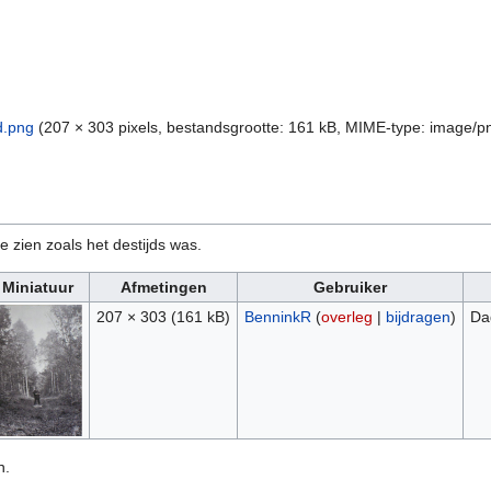
d.png
‎
(207 × 303 pixels, bestandsgrootte: 161 kB, MIME-type:
image/p
e zien zoals het destijds was.
Miniatuur
Afmetingen
Gebruiker
207 × 303
(161 kB)
BenninkR
(
overleg
|
bijdragen
)
Da
n.