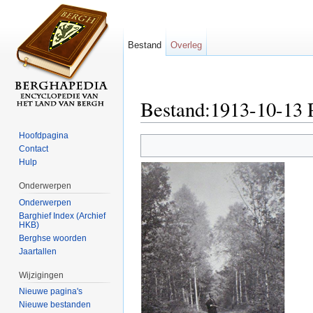
Bestand
Overleg
Bestand:1913-10-13 P
Ga naar:
navigatie
,
zoeken
Hoofdpagina
Contact
Hulp
Onderwerpen
Onderwerpen
Barghief Index (Archief
HKB)
Berghse woorden
Jaartallen
Wijzigingen
Nieuwe pagina's
Nieuwe bestanden