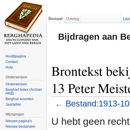
Bestand
Overleg
Lez
Bijdragen aan B
Hoofdpagina
Contact
Brontekst bek
Hulp
Onderwerpen
13 Peter Meist
Onderwerpen
Barghief Index (Archief
HKB)
Berghse woorden
←
Bestand:1913-10
Jaartallen
Ga naar:
navigatie
,
zoeken
Wijzigingen
U hebt geen rech
Nieuwe pagina's
Nieuwe bestanden