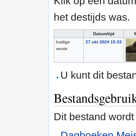
Klik op een datum/
het destijds was.
Datum/tijd
huidige
27 okt 2024 15:33
versie
U kunt dit besta
Bestandsgebrui
Dit bestand wordt
Dagboeken Meist