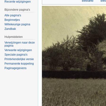
Bestand
Bes
Recente wijzigingen
Bijzondere pagina's
Alle pagina's
Beginnetjes
Willekeurige pagina
Zandbak
Hulpmiddelen
Verwijzingen naar deze
pagina
Verwante wijzigingen
Speciale pagina's
Printvriendelijke versie
Permanente koppeling
Paginagegevens