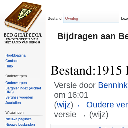
Bestand
Overleg
Lez
Bijdragen aan B
Hoofdpagina
Contact
Bestand:1915 
Hulp
Onderwerpen
Versie door
Bennin
Onderwerpen
Barghief Index (Archief
HKB)
om 16:01
Berghse woorden
(
wijz
)
← Oudere ver
Jaartallen
versie → (wijz)
Wijzigingen
Nieuwe pagina's
Ga naar:
navigatie
,
zoeken
Nieuwe bestanden