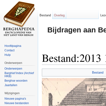
Bestand
Overleg
Lez
Bijdragen aan B
Hoofdpagina
Contact
Bestand:2013 
Hulp
Onderwerpen
Ga naar:
navigatie
,
zoeken
Onderwerpen
Bestand
Barghief Index (Archief
HKB)
Berghse woorden
Jaartallen
Wijzigingen
Nieuwe pagina's
Nieuwe bestanden