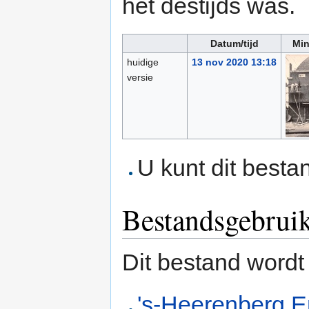
het destijds was.
Datum/tijd
Min
huidige
13 nov 2020 13:18
versie
U kunt dit besta
Bestandsgebrui
Dit bestand wordt
's-Heerenberg 