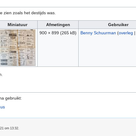
e zien zoals het destijds was.
Miniatuur
Afmetingen
Gebruiker
900 × 899
(265 kB)
Benny Schuurman
(
overleg
n.
na gebruikt:
nus
021 om 13:32.