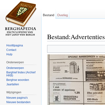
Bestand
Overleg
Bestand:Advertentie
Ga naar:
navigatie
,
zoeken
Hoofdpagina
Contact
Hulp
Onderwerpen
Onderwerpen
Barghief Index (Archief
HKB)
Berghse woorden
Jaartallen
Wijzigingen
Nieuwe pagina's
Nieuwe bestanden