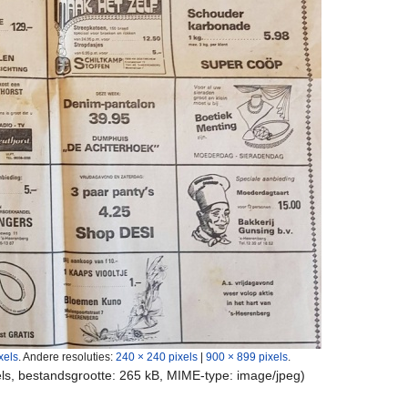
xels
.
Andere resoluties:
240 × 240 pixels
|
900 × 899 pixels
.
els, bestandsgrootte: 265 kB, MIME-type:
image/jpeg
)