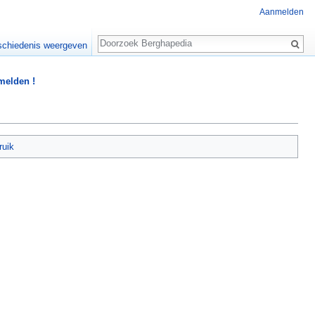
Aanmelden
Zoeken
chiedenis weergeven
 melden !
ruik