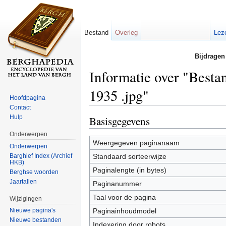
Bestand
Overleg
Lez
Bijdragen
Informatie over "Best
1935 .jpg"
Hoofdpagina
Contact
Ga naar:
navigatie
,
zoeken
Hulp
Basisgegevens
Onderwerpen
Weergegeven paginanaam
Onderwerpen
Barghief Index (Archief
Standaard sorteerwijze
HKB)
Paginalengte (in bytes)
Berghse woorden
Jaartallen
Paginanummer
Taal voor de pagina
Wijzigingen
Paginainhoudmodel
Nieuwe pagina's
Nieuwe bestanden
Indexering door robots