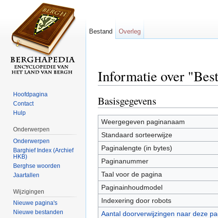
Bestand
Overleg
Informatie over "Bes
Ga naar:
navigatie
,
zoeken
Hoofdpagina
Basisgegevens
Contact
Hulp
Weergegeven paginanaam
Onderwerpen
Standaard sorteerwijze
Onderwerpen
Paginalengte (in bytes)
Barghief Index (Archief
HKB)
Paginanummer
Berghse woorden
Taal voor de pagina
Jaartallen
Paginainhoudmodel
Wijzigingen
Indexering door robots
Nieuwe pagina's
Nieuwe bestanden
Aantal doorverwijzingen naar deze pa