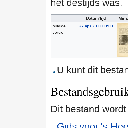
het destijds was.
Datum/tijd
Mini
huidige
27 apr 2011 00:09
versie
U kunt dit besta
Bestandsgebrui
Dit bestand wordt
Gids voor 's-He