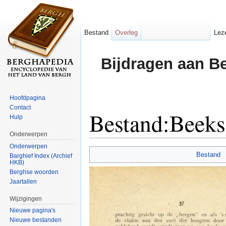
Bestand
Overleg
Lez
Bijdragen aan B
Hoofdpagina
Contact
Bestand:Beeks
Hulp
Onderwerpen
Ga naar:
navigatie
,
zoeken
Onderwerpen
Bestand
Barghief Index (Archief
HKB)
Berghse woorden
Jaartallen
Wijzigingen
Nieuwe pagina's
Nieuwe bestanden