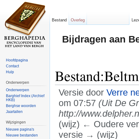
Bestand
Overleg
Lez
Bijdragen aan B
Hoofdpagina
Contact
Bestand:Belt
Hulp
Onderwerpen
Versie door
Verre n
Onderwerpen
Barghief Index (Archief
HKB)
om 07:57
(Uit De G
Berghse woorden
http://www.delpher.n
Jaartallen
(wijz) ← Oudere vers
Wijzigingen
Nieuwe pagina's
versie → (wijz)
Nieuwe bestanden