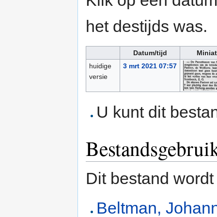
Klik op een datum/
het destijds was.
Datum/tijd
Minia
huidige
3 mrt 2021 07:57
versie
U kunt dit besta
Bestandsgebrui
Dit bestand wordt
Beltman, Johan