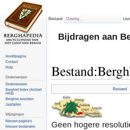
Bestand
Overleg
Lez
Bijdragen aan B
Hoofdpagina
Contact
Bestand:Berghk
Hulp
Onderwerpen
Ga naar:
navigatie
,
zoeken
Onderwerpen
Bestand
Barghief Index (Archief
HKB)
Berghse woorden
Jaartallen
Wijzigingen
Nieuwe pagina's
Geen hogere resoluti
Nieuwe bestanden