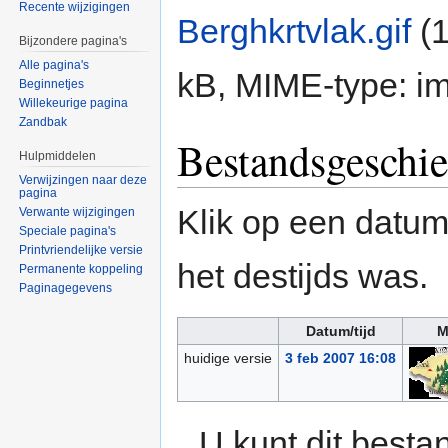
Recente wijzigingen
Berghkrtvlak.gif
‎
(
Bijzondere pagina's
Alle pagina's
kB, MIME-type:
im
Beginnetjes
Willekeurige pagina
Zandbak
Bestandsgeschie
Hulpmiddelen
Verwijzingen naar deze
pagina
Klik op een datum/
Verwante wijzigingen
Speciale pagina's
Printvriendelijke versie
het destijds was.
Permanente koppeling
Paginagegevens
Datum/tijd
M
huidige versie
3 feb 2007 16:08
U kunt dit besta