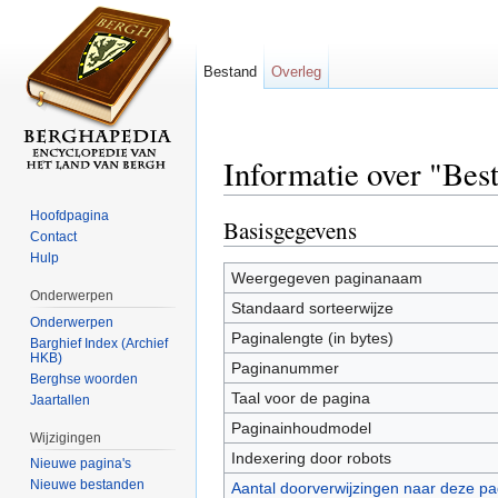
Bestand
Overleg
Informatie over "Best
Ga naar:
navigatie
,
zoeken
Hoofdpagina
Basisgegevens
Contact
Hulp
Weergegeven paginanaam
Onderwerpen
Standaard sorteerwijze
Onderwerpen
Paginalengte (in bytes)
Barghief Index (Archief
HKB)
Paginanummer
Berghse woorden
Taal voor de pagina
Jaartallen
Paginainhoudmodel
Wijzigingen
Indexering door robots
Nieuwe pagina's
Nieuwe bestanden
Aantal doorverwijzingen naar deze pa