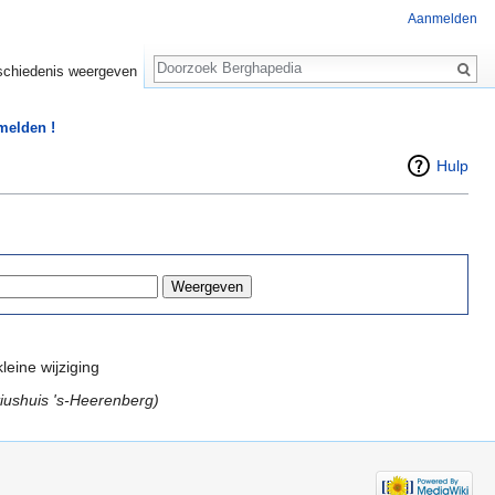
Aanmelden
Zoeken
chiedenis weergeven
 melden !
Hulp
leine wijziging
tiushuis 's-Heerenberg)