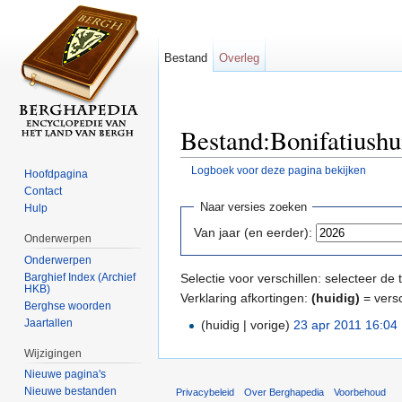
Bestand
Overleg
Bestand:Bonifatiushui
Logboek voor deze pagina bekijken
Hoofdpagina
Ga naar:
navigatie
,
zoeken
Contact
Naar versies zoeken
Hulp
Van jaar (en eerder):
Onderwerpen
Onderwerpen
Barghief Index (Archief
Selectie voor verschillen: selecteer d
HKB)
Verklaring afkortingen:
(huidig)
= versc
Berghse woorden
Jaartallen
(huidig | vorige)
23 apr 2011 16:04
‎
Wijzigingen
Nieuwe pagina's
Nieuwe bestanden
Privacybeleid
Over Berghapedia
Voorbehoud