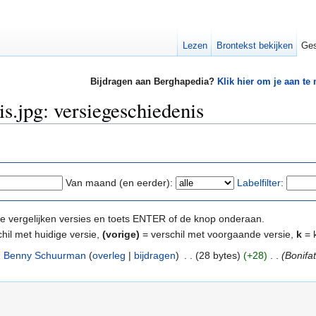
Lezen
Brontekst bekijken
Ges
Bijdragen aan Berghapedia?
Klik hier om je aan te
s.jpg: versiegeschiedenis
Van maand (en eerder):
Labelfilter
:
e te vergelijken versies en toets ENTER of de knop onderaan.
hil met huidige versie,
(vorige)
= verschil met voorgaande versie,
k
= k
Benny Schuurman
(
overleg
|
bijdragen
)
‎
. .
(28 bytes)
(+28)
‎
. .
(Bonifa