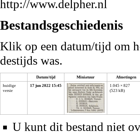
http://www.delpher.nl
Bestandsgeschiedenis
Klik op een datum/tijd om he
destijds was.
Datum/tijd
Miniatuur
Afmetingen
huidige
17 jun 2022 15:45
1.045 × 827
versie
(523 kB)
U kunt dit bestand niet ov