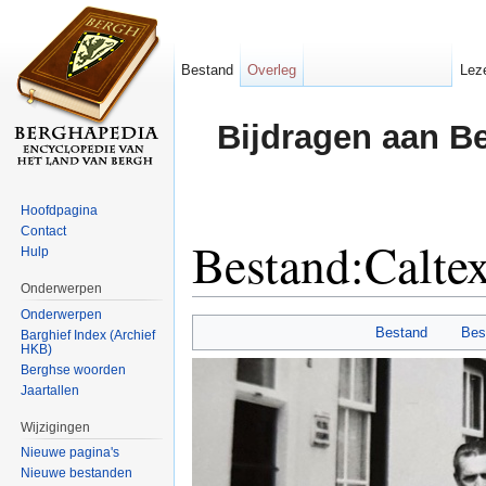
Bestand
Overleg
Lez
Bijdragen aan B
Hoofdpagina
Contact
Bestand:Calte
Hulp
Onderwerpen
Ga naar:
navigatie
,
zoeken
Onderwerpen
Bestand
Bes
Barghief Index (Archief
HKB)
Berghse woorden
Jaartallen
Wijzigingen
Nieuwe pagina's
Nieuwe bestanden