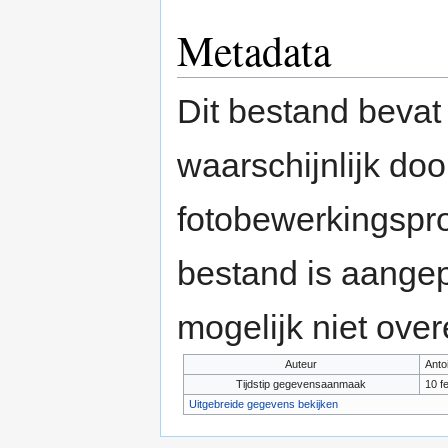
Metadata
Dit bestand bevat
waarschijnlijk do
fotobewerkingspr
bestand is aange
mogelijk niet ove
Auteur
Anto
Tijdstip gegevensaanmaak
10 f
Uitgebreide gegevens bekijken