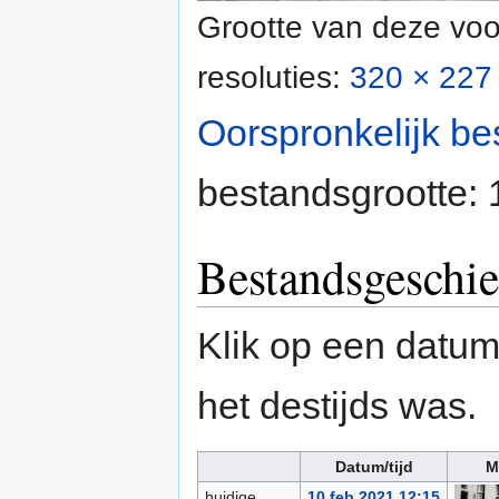
Grootte van deze voo
resoluties:
320 × 227 
Oorspronkelijk be
bestandsgrootte:
Bestandsgeschie
Klik op een datum/
het destijds was.
Datum/tijd
M
huidige
10 feb 2021 12:15