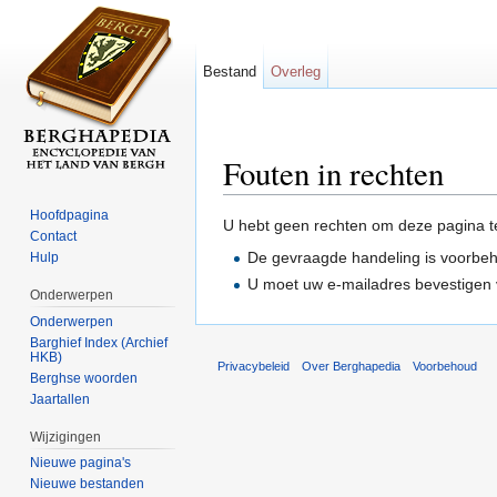
Bestand
Overleg
Fouten in rechten
Ga naar:
navigatie
,
zoeken
Hoofdpagina
U hebt geen rechten om deze pagina t
Contact
De gevraagde handeling is voorbe
Hulp
U moet uw e-mailadres bevestigen 
Onderwerpen
Onderwerpen
Barghief Index (Archief
HKB)
Privacybeleid
Over Berghapedia
Voorbehoud
Berghse woorden
Jaartallen
Wijzigingen
Nieuwe pagina's
Nieuwe bestanden