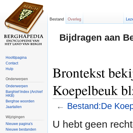
Bestand
Overleg
Lez
Bijdragen aan B
Hoofdpagina
Contact
Brontekst bek
Hulp
Onderwerpen
Koepelbeuk bl
Onderwerpen
Barghief Index (Archief
HKB)
Berghse woorden
←
Bestand:De Koepe
Jaartallen
Ga naar:
navigatie
,
zoeken
Wijzigingen
U hebt geen rech
Nieuwe pagina's
Nieuwe bestanden