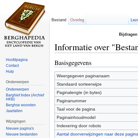
Bestand
Overleg
Lez
Bijdragen
Informatie over "Besta
Ga naar:
navigatie
,
zoeken
Hoofdpagina
Basisgegevens
Contact
Hulp
Weergegeven paginanaam
Onderwerpen
Standaard sorteerwijze
Onderwerpen
Paginalengte (in bytes)
Barghief Index (Archief
HKB)
Paginanummer
Berghse woorden
Taal voor de pagina
Jaartallen
Paginainhoudmodel
Wijzigingen
Indexering door robots
Nieuwe pagina's
Aantal doorverwijzingen naar deze pagin
Nieuwe bestanden