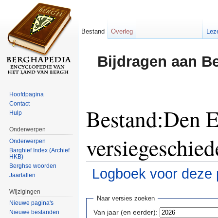
Bestand
Overleg
Lez
Bijdragen aan B
Hoofdpagina
Contact
Bestand:Den E
Hulp
Onderwerpen
versiegeschied
Onderwerpen
Barghief Index (Archief
HKB)
Berghse woorden
Logboek voor deze 
Jaartallen
Ga naar:
navigatie
,
zoeken
Wijzigingen
Naar versies zoeken
Nieuwe pagina's
Van jaar (en eerder):
Nieuwe bestanden