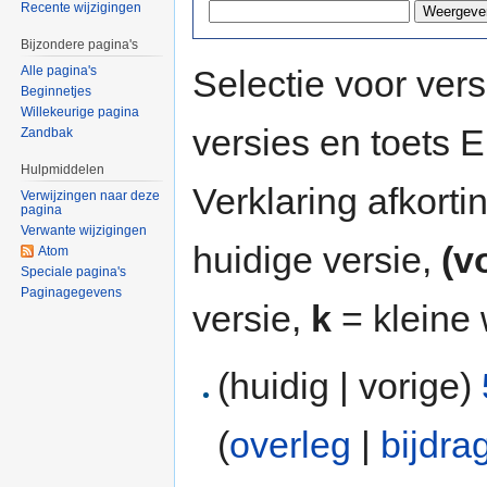
Recente wijzigingen
Bijzondere pagina's
Selectie voor vers
Alle pagina's
Beginnetjes
Willekeurige pagina
versies en toets
Zandbak
Hulpmiddelen
Verklaring afkort
Verwijzingen naar deze
pagina
Verwante wijzigingen
huidige versie,
(v
Atom
Speciale pagina's
Paginagegevens
versie,
k
= kleine 
(huidig | vorige)
(
overleg
|
bijdra