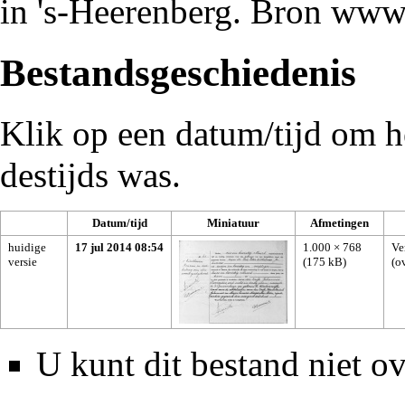
in 's-Heerenberg. Bron www
Bestandsgeschiedenis
Klik op een datum/tijd om he
destijds was.
Datum/tijd
Miniatuur
Afmetingen
huidige
17 jul 2014 08:54
1.000 × 768
Ve
versie
(175 kB)
(
o
U kunt dit bestand niet ov