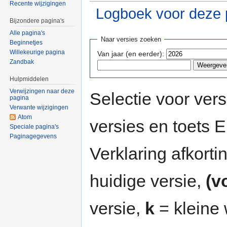
Recente wijzigingen
Logboek voor deze 
Bijzondere pagina's
Ga naar:
navigatie
,
zoeken
Alle pagina's
Naar versies zoeken
Beginnetjes
Willekeurige pagina
Van jaar (en eerder):
Zandbak
Hulpmiddelen
Verwijzingen naar deze
Selectie voor vers
pagina
Verwante wijzigingen
Atom
versies en toets
Speciale pagina's
Paginagegevens
Verklaring afkort
huidige versie,
(v
versie,
k
= kleine 