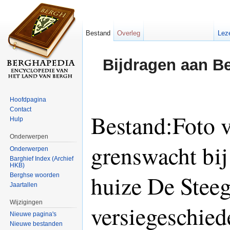
Bestand
Overleg
Lez
Bijdragen aan B
Hoofdpagina
Contact
Bestand:Foto 
Hulp
Onderwerpen
grenswacht bij
Onderwerpen
Barghief Index (Archief
HKB)
huize De Stee
Berghse woorden
Jaartallen
Wijzigingen
versiegeschied
Nieuwe pagina's
Nieuwe bestanden