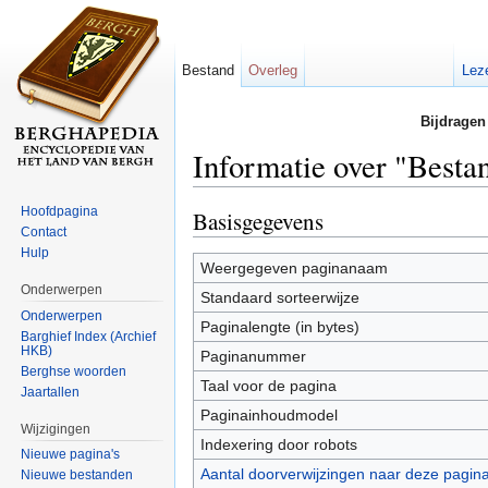
Bestand
Overleg
Lez
Bijdragen
Informatie over "Besta
Ga naar:
navigatie
,
zoeken
Hoofdpagina
Basisgegevens
Contact
Hulp
Weergegeven paginanaam
Onderwerpen
Standaard sorteerwijze
Onderwerpen
Paginalengte (in bytes)
Barghief Index (Archief
HKB)
Paginanummer
Berghse woorden
Taal voor de pagina
Jaartallen
Paginainhoudmodel
Wijzigingen
Indexering door robots
Nieuwe pagina's
Aantal doorverwijzingen naar deze pagin
Nieuwe bestanden