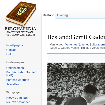
Bestand
Overleg
Bestand:Gerrit Gade
Versie door
Verre neef
(
overleg
|
bijdragen
)
Hoofdpagina
(wijz) ← Oudere versie | Huidige versie (wij
Contact
Ga naar:
navigatie
,
zoeken
Hulp
Onderwerpen
Onderwerpen
Barghief Index (Archief
HKB)
Berghse woorden
Jaartallen
Wijzigingen
Nieuwe pagina's
Nieuwe bestanden