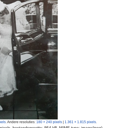
xels
.
Andere resoluties:
180 × 240 pixels
|
1.361 × 1.815 pixels
.
 pixels, bestandsgrootte: 954 kB, MIME-type:
image/jpeg
)