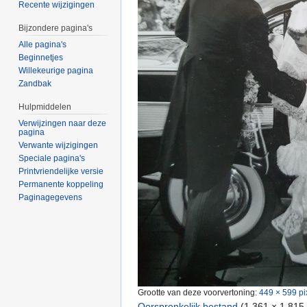
Recente wijzigingen
Bijzondere pagina's
Alle pagina's
Beginnetjes
Willekeurige pagina
Zandbak
Hulpmiddelen
Verwijzingen naar deze
pagina
Verwante wijzigingen
Speciale pagina's
Printvriendelijke versie
Permanente koppeling
Paginagegevens
Grootte van deze voorvertoning:
449 × 599 pi
Oorspronkelijk bestand
‎
(1.361 × 1.815