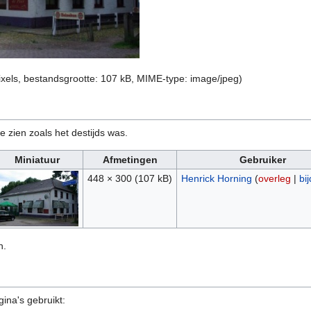
ixels, bestandsgrootte: 107 kB, MIME-type:
image/jpeg
)
e zien zoals het destijds was.
Miniatuur
Afmetingen
Gebruiker
448 × 300
(107 kB)
Henrick Horning
(
overleg
|
bi
n.
ina's gebruikt: