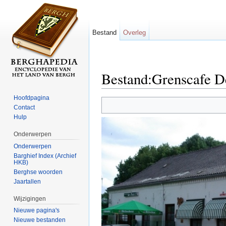
Bestand
Overleg
Bestand:Grenscafe D
Ga naar:
navigatie
,
zoeken
Hoofdpagina
Contact
Hulp
Onderwerpen
Onderwerpen
Barghief Index (Archief
HKB)
Berghse woorden
Jaartallen
Wijzigingen
Nieuwe pagina's
Nieuwe bestanden