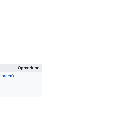
Opmerking
jdragen
)