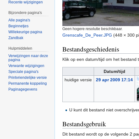
Recente wijzigingen
Bijzondere pagina's
Alle pagina's
Beginnetjes
Geen hogere resolutie beschikbaar.
Willekeurige pagina
Grenscafe_De_Peer.JPG
‎
(448 × 300 p
Zandbak
Bestandsgeschiedenis
Hulpmiddelen
Verwijzingen naar deze
Klik op een datum/tijd om het bestand t
pagina
Verwante wijzigingen
Datum/tijd
Speciale pagina's
Printvriendelijke versie
huidige versie
29 apr 2009 17:14
Permanente koppeling
Paginagegevens
U kunt dit bestand niet overschrijve
Bestandsgebruik
Dit bestand wordt op de volgende 2 pag