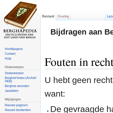
Bestand
Overleg
Lez
Bijdragen aan B
Hoofdpagina
Contact
Fouten in rech
Hulp
Onderwerpen
Ga naar:
navigatie
,
zoeken
Onderwerpen
U hebt geen rech
Barghief Index (Archief
HKB)
Berghse woorden
want:
Jaartallen
Wijzigingen
Nieuwe pagina's
De gevraagde h
Nieuwe bestanden