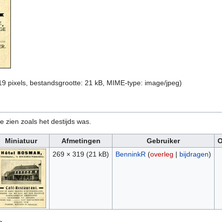
19 pixels, bestandsgrootte: 21 kB, MIME-type:
image/jpeg
)
e zien zoals het destijds was.
Miniatuur
Afmetingen
Gebruiker
O
269 × 319
(21 kB)
BenninkR
(
overleg
|
bijdragen
)