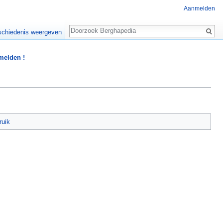
Aanmelden
Zoeken
chiedenis weergeven
 melden !
ruik