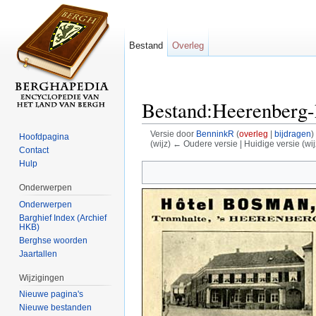
Bestand
Overleg
Bestand:Heerenberg-
Versie door
BenninkR
(
overleg
|
bijdragen
)
Hoofdpagina
(wijz) ← Oudere versie | Huidige versie (wij
Contact
Ga naar:
navigatie
,
zoeken
Hulp
Onderwerpen
Onderwerpen
Barghief Index (Archief
HKB)
Berghse woorden
Jaartallen
Wijzigingen
Nieuwe pagina's
Nieuwe bestanden