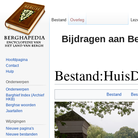
Bestand
Overleg
Lez
Bijdragen aan B
Hoofdpagina
Contact
Bestand:Huis
Hulp
Onderwerpen
Ga naar:
navigatie
,
zoeken
Onderwerpen
Bestand
Bes
Barghief Index (Archief
HKB)
Berghse woorden
Jaartallen
Wijzigingen
Nieuwe pagina's
Nieuwe bestanden