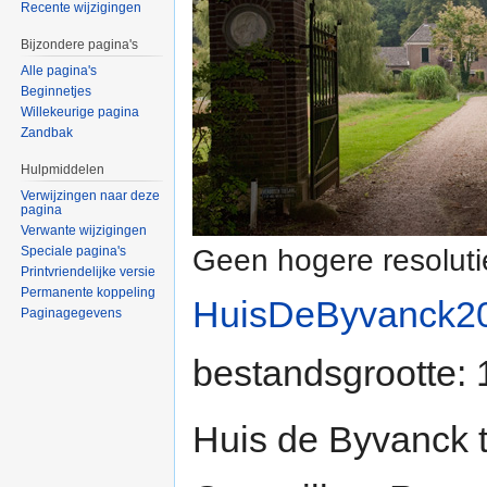
Recente wijzigingen
Bijzondere pagina's
Alle pagina's
Beginnetjes
Willekeurige pagina
Zandbak
Hulpmiddelen
Verwijzingen naar deze
pagina
Verwante wijzigingen
Geen hogere resoluti
Speciale pagina's
Printvriendelijke versie
Permanente koppeling
HuisDeByvanck20
Paginagegevens
bestandsgrootte:
Huis de Byvanck t