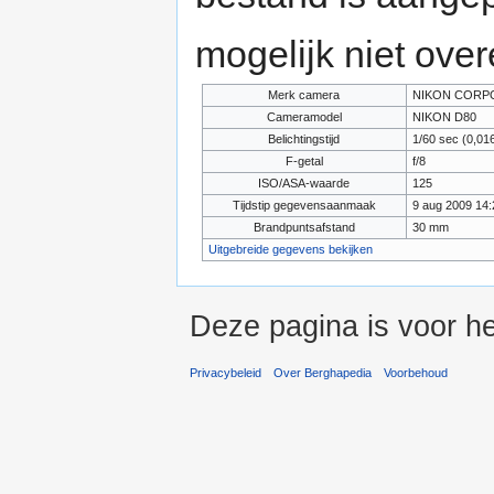
mogelijk niet ove
Merk camera
NIKON CORP
Cameramodel
NIKON D80
Belichtingstijd
1/60 sec (0,0
F-getal
f/8
ISO/ASA-waarde
125
Tijdstip gegevensaanmaak
9 aug 2009 14:
Brandpuntsafstand
30 mm
Uitgebreide gegevens bekijken
Deze pagina is voor he
Privacybeleid
Over Berghapedia
Voorbehoud