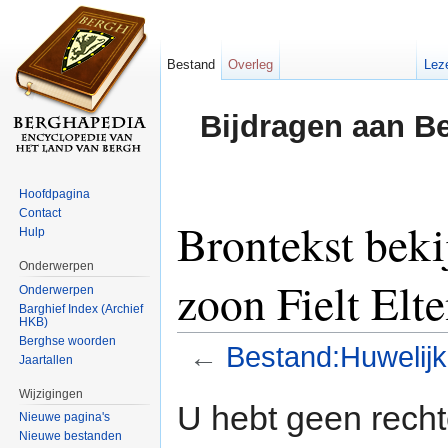
Bestand
Overleg
Lez
Bijdragen aan B
Hoofdpagina
Contact
Brontekst bek
Hulp
Onderwerpen
zoon Fielt Elt
Onderwerpen
Barghief Index (Archief
HKB)
Berghse woorden
←
Bestand:Huwelijk 
Jaartallen
Ga naar:
navigatie
,
zoeken
Wijzigingen
U hebt geen rech
Nieuwe pagina's
Nieuwe bestanden