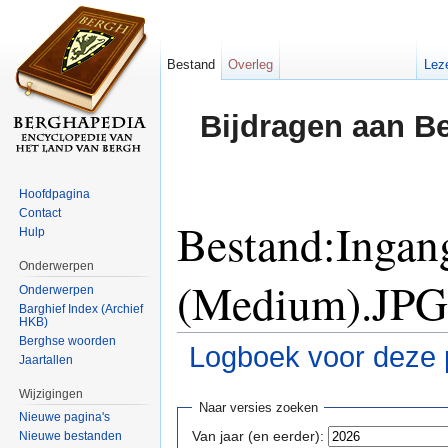
Bestand
Overleg
Lez
Bijdragen aan B
Hoofdpagina
Contact
Bestand:Ingan
Hulp
Onderwerpen
(Medium).JPG:
Onderwerpen
Barghief Index (Archief
HKB)
Berghse woorden
Logboek voor deze 
Jaartallen
Ga naar:
navigatie
,
zoeken
Wijzigingen
Naar versies zoeken
Nieuwe pagina's
Van jaar (en eerder):
Nieuwe bestanden