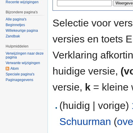
Recente wijzigingen
Bijzondere pagina's
Selectie voor vers
Alle pagina's
Beginnetjes
Willekeurige pagina
versies en toets
Zandbak
Hulpmiddelen
Verklaring afkort
Verwijzingen naar deze
pagina
Verwante wijzigingen
huidige versie,
(v
Atom
Speciale pagina's
Paginagegevens
versie,
k
= kleine 
(huidig | vorige)
Schuurman
(
ove