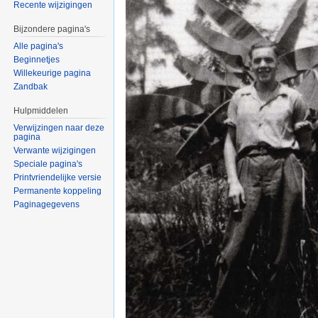
Recente wijzigingen
Bijzondere pagina's
Alle pagina's
Beginnetjes
Willekeurige pagina
Zandbak
Hulpmiddelen
Verwijzingen naar deze
pagina
Verwante wijzigingen
Speciale pagina's
Printvriendelijke versie
Permanente koppeling
Paginagegevens