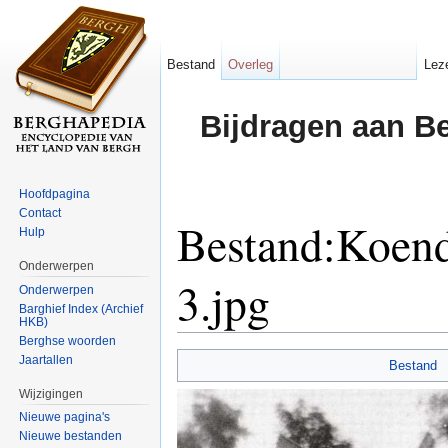
Bestand
Overleg
Lez
Bijdragen aan B
Hoofdpagina
Contact
Bestand:Koend
Hulp
Onderwerpen
3.jpg
Onderwerpen
Barghief Index (Archief
HKB)
Ga naar:
navigatie
,
zoeken
Berghse woorden
Jaartallen
Bestand
Wijzigingen
Nieuwe pagina's
Nieuwe bestanden