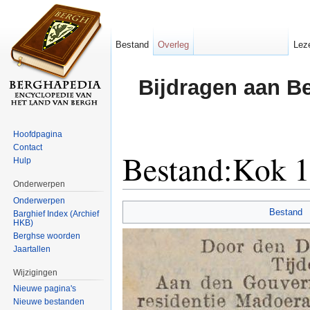
Bestand
Overleg
Lez
Bijdragen aan B
Hoofdpagina
Contact
Bestand:Kok 
Hulp
Onderwerpen
Ga naar:
navigatie
,
zoeken
Onderwerpen
Bestand
Barghief Index (Archief
HKB)
Berghse woorden
Jaartallen
Wijzigingen
Nieuwe pagina's
Nieuwe bestanden