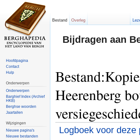
Bestand
Overleg
Lez
Bijdragen aan B
Hoofdpagina
Contact
Bestand:Kopie
Hulp
Onderwerpen
Heerenberg bo
Onderwerpen
Barghief Index (Archief
HKB)
versiegeschied
Berghse woorden
Jaartallen
Wijzigingen
Logboek voor deze 
Nieuwe pagina's
Nieuwe bestanden
Ga naar:
navigatie
,
zoeken