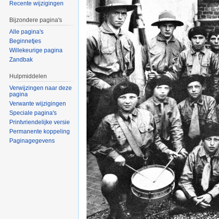
Recente wijzigingen
Bijzondere pagina's
Alle pagina's
Beginnetjes
Willekeurige pagina
Zandbak
Hulpmiddelen
Verwijzingen naar deze
pagina
Verwante wijzigingen
Speciale pagina's
Printvriendelijke versie
Permanente koppeling
Paginagegevens