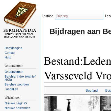
Bestand
Overleg
Lez
Bijdragen aan B
Hoofdpagina
Contact
Bestand:Leden
Hulp
Onderwerpen
Varsseveld Vro
Onderwerpen
Barghief Index (Archief
HKB)
Ga naar:
navigatie
,
zoeken
Berghse woorden
Jaartallen
Bestand
Bes
Wijzigingen
Nieuwe pagina's
Nieuwe bestanden