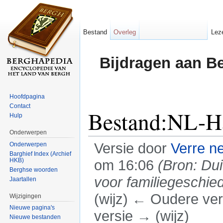
Bestand
Overleg
Lez
Bijdragen aan B
Hoofdpagina
Contact
Bestand:NL-H
Hulp
Onderwerpen
Versie door
Verre n
Onderwerpen
Barghief Index (Archief
HKB)
om 16:06
(Bron: Du
Berghse woorden
voor familiegeschie
Jaartallen
(wijz) ← Oudere vers
Wijzigingen
Nieuwe pagina's
versie → (wijz)
Nieuwe bestanden