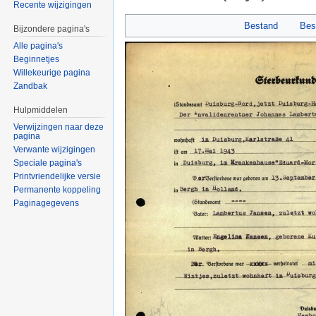
Recente wijzigingen
Ga naar:
navigatie
,
zoeken
Bestand
Bes
Bijzondere pagina's
Alle pagina's
Beginnetjes
Willekeurige pagina
Zandbak
Hulpmiddelen
Verwijzingen naar deze
pagina
Verwante wijzigingen
Speciale pagina's
Printvriendelijke versie
Permanente koppeling
Paginagegevens