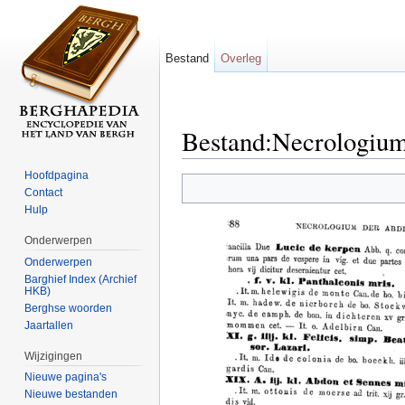
Bestand
Overleg
Bestand:Necrologium
Ga naar:
navigatie
,
zoeken
Hoofdpagina
Contact
Hulp
Onderwerpen
Onderwerpen
Barghief Index (Archief
HKB)
Berghse woorden
Jaartallen
Wijzigingen
Nieuwe pagina's
Nieuwe bestanden