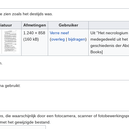
e zien zoals het destijds was.
iatuur
Afmetingen
Gebruiker
1.240 × 858
Verre neef
Uit ''Het necrologium 
(160 kB)
(
overleg
|
bijdragen
)
medegedeeld uit het 
geschiedenis der Abdi
Books]
n.
na gebruikt:
s, die waarschijnlijk door een fotocamera, scanner of fotobewerkings
 met het gewijzigde bestand.