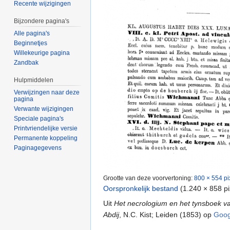
Recente wijzigingen
Bijzondere pagina's
Alle pagina's
Beginnetjes
Willekeurige pagina
Zandbak
Hulpmiddelen
Verwijzingen naar deze
pagina
Verwante wijzigingen
Speciale pagina's
Printvriendelijke versie
Permanente koppeling
Paginagegevens
Grootte van deze voorvertoning:
800 × 554 pi
Oorspronkelijk bestand
‎
(1.240 × 858 p
Uit
Het necrologium en het tynsboek van
Abdij
, N.C. Kist; Leiden (1853) op
Goog