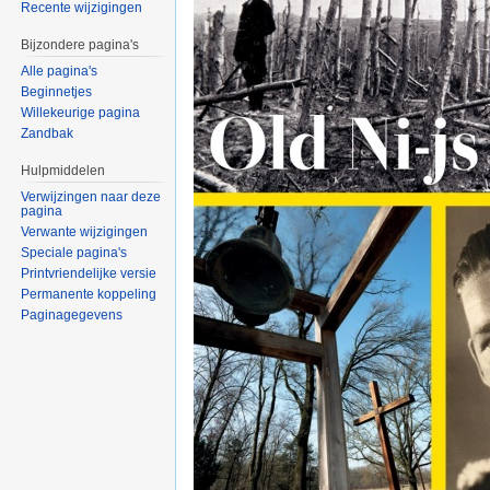
Recente wijzigingen
Bijzondere pagina's
Alle pagina's
Beginnetjes
Willekeurige pagina
Zandbak
Hulpmiddelen
Verwijzingen naar deze
pagina
Verwante wijzigingen
Speciale pagina's
Printvriendelijke versie
Permanente koppeling
Paginagegevens