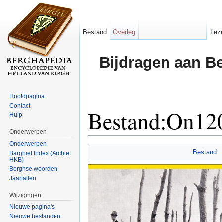
Bestand
Overleg
Lez
Bijdragen aan B
Hoofdpagina
Contact
Bestand:On120
Hulp
Onderwerpen
Ga naar:
navigatie
,
zoeken
Onderwerpen
Bestand
Barghief Index (Archief
HKB)
Berghse woorden
Jaartallen
Wijzigingen
Nieuwe pagina's
Nieuwe bestanden