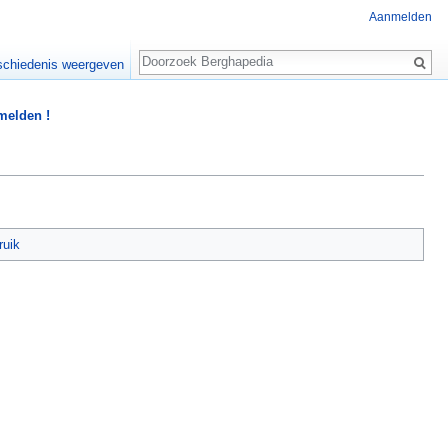
Aanmelden
Zoeken
chiedenis weergeven
 melden !
ruik