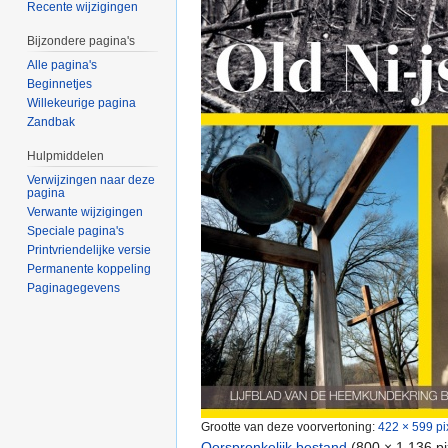
Recente wijzigingen
Bijzondere pagina's
Alle pagina's
Beginnetjes
Willekeurige pagina
Zandbak
Hulpmiddelen
Verwijzingen naar deze
pagina
Verwante wijzigingen
Speciale pagina's
Printvriendelijke versie
Permanente koppeling
Paginagegevens
Grootte van deze voorvertoning:
422 × 599 pi
Oorspronkelijk bestand
‎
(800 × 1.136 p