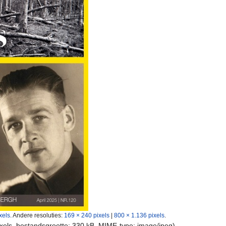
xels
.
Andere resoluties:
169 × 240 pixels
|
800 × 1.136 pixels
.
ixels, bestandsgrootte: 330 kB, MIME-type:
image/jpeg
)