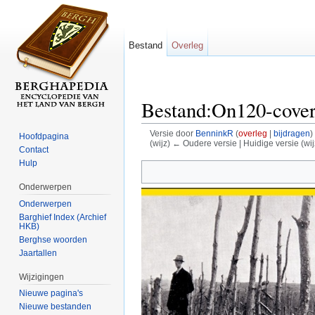
Bestand
Overleg
Bestand:On120-cover
Versie door
BenninkR
(
overleg
|
bijdragen
)
Hoofdpagina
(wijz) ← Oudere versie | Huidige versie (wij
Contact
Ga naar:
navigatie
,
zoeken
Hulp
Onderwerpen
Onderwerpen
Barghief Index (Archief
HKB)
Berghse woorden
Jaartallen
Wijzigingen
Nieuwe pagina's
Nieuwe bestanden