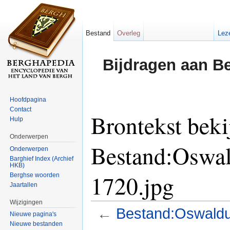
Bestand
Overleg
Lez
Bijdragen aan B
Hoofdpagina
Contact
Brontekst beki
Hulp
Onderwerpen
Bestand:Oswal
Onderwerpen
Barghief Index (Archief
HKB)
1720.jpg
Berghse woorden
Jaartallen
Wijzigingen
←
Bestand:Oswaldu
Nieuwe pagina's
Nieuwe bestanden
Ga naar:
navigatie
,
zoeken