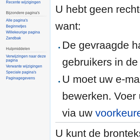
Recente wijzigingen
U hebt geen rech
Bijzondere pagina's
Alle pagina's
want:
Beginnetjes
Willekeurige pagina
Zandbak
De gevraagde h
Hulpmiddelen
Verwijzingen naar deze
gebruikers in d
pagina
Verwante wijzigingen
Speciale pagina's
U moet uw e-mai
Paginagegevens
bewerken. Voer 
via uw
voorkeur
U kunt de brontek