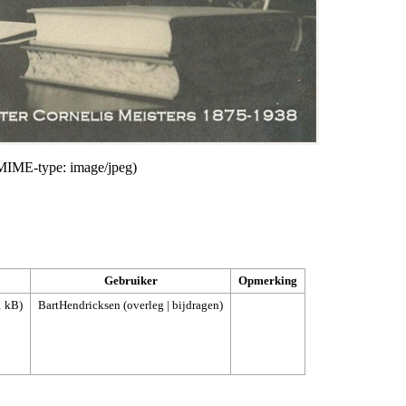
, MIME-type:
image/jpeg
)
Gebruiker
Opmerking
1 kB)
BartHendricksen
(
overleg
|
bijdragen
)