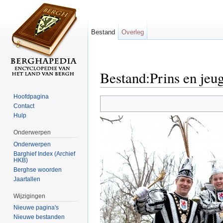
Bestand
Overleg
Bestand:Prins en jeu
Ga naar:
navigatie
,
zoeken
Hoofdpagina
Contact
Hulp
Onderwerpen
Onderwerpen
Barghief Index (Archief
HKB)
Berghse woorden
Jaartallen
Wijzigingen
Nieuwe pagina's
Nieuwe bestanden