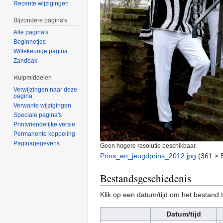
Recente wijzigingen
Bijzondere pagina's
Alle pagina's
Beginnetjes
Willekeurige pagina
Zandbak
Hulpmiddelen
Verwijzingen naar deze
pagina
Verwante wijzigingen
Speciale pagina's
Printvriendelijke versie
Permanente koppeling
Paginagegevens
Geen hogere resolutie beschikbaar.
Prins_en_jeugdprins_2012.jpg
‎
(361 × 
Bestandsgeschiedenis
Klik op een datum/tijd om het bestand t
Datum/tijd