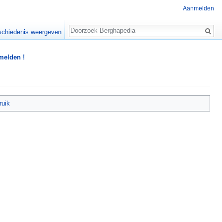
Aanmelden
Zoeken
chiedenis weergeven
 melden !
ruik