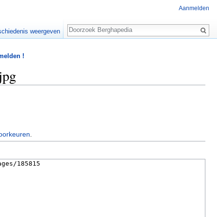
Aanmelden
Zoeken
chiedenis weergeven
 melden !
jpg
oorkeuren
.