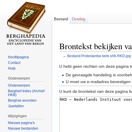
Bestand
Overleg
Brontekst bekijken v
←
Bestand:Protestantse kerk sHb RKD.jpg
Hoofdpagina
Ga naar:
navigatie
,
zoeken
Contact
U hebt geen rechten om deze pagina t
Hulp
De gevraagde handeling is voorbe
Onderwerpen
U moet uw e-mailadres bevestigen 
Onderwerpen
Barghief Index (Archief
U kunt de brontekst van deze pagina b
HKB)
Berghse woorden
Jaartallen
Wijzigingen
Nieuwe pagina's
Nieuwe bestanden