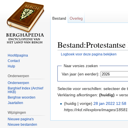
Bestand
Overleg
Bestand:Protestantse
Logboek voor deze pagina bekijken
Hoofdpagina
Ga naar:
navigatie
,
zoeken
Contact
Naar versies zoeken
Hulp
Van jaar (en eerder):
Onderwerpen
Onderwerpen
Barghief Index (Archief
Selectie voor verschillen: selecteer d
HKB)
Verklaring afkortingen:
(huidig)
= versc
Berghse woorden
Jaartallen
(huidig | vorige)
28 jan 2022 12:58
‎
https://rkd.nl/explore/images/18581
Wijzigingen
Nieuwe pagina's
Nieuwe bestanden