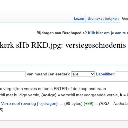
Lezen
Brontekst bekijken
Ges
Bijdragen aan Berghapedia?
Klik hier om je aan te
 kerk sHb RKD.jpg: versiegeschiedenis
Van maand (en eerder):
Labelfilter
:
e te vergelijken versies en toets ENTER of de knop onderaan.
hil met huidige versie,
(vorige)
= verschil met voorgaande versie,
k
= k
Verre neef
(
overleg
|
bijdragen
)
‎
. .
(99 bytes)
(+99)
‎
. .
(RKD – Nederlan
5)